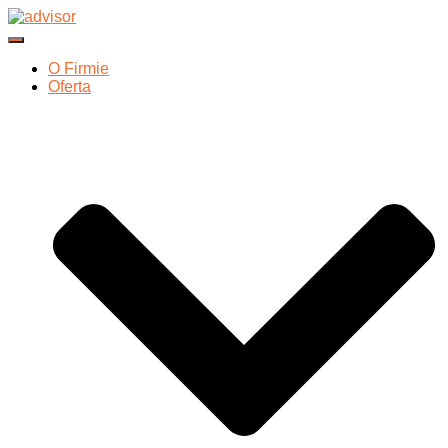
Przełącz Nawigację
O Firmie
Oferta