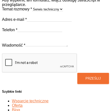
Aby wypełnić ten formularz, włącz obsługę JavaScript w
przeglądarce.
Temat rozmowy
*
Adres e-mail
*
e-
Telefon
*
mail
Adres
Telefon
Wiadomość
*
PRZEŚLIJ
Szybkie linki
Wsparcie techniczne
Oferta
Blog