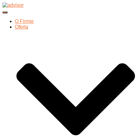
Przełącz Nawigację
O Firmie
Oferta