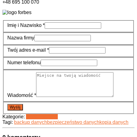
+48 695 100 070
Imię i Nazwisko
*
Nazwa firmy
Twój adres e-mail
*
Numer telefonu
Wiadomość
*
Wyślij
Kategorie:
Uncategorized
Tagi:
backup danych
bezpieczeństwo danych
kopia danych