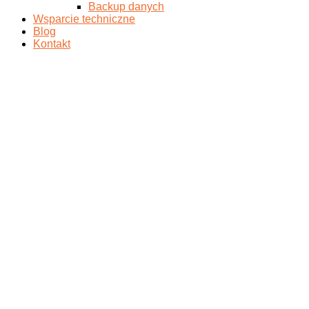
Backup danych
Wsparcie techniczne
Blog
Kontakt
Backup danych w firmie –
reguła 3-2-1 i jak ją
poprawnie stosować
Przeczytaj o tym, jak prawidłowo zadbać o kopie danych w
Twojej firmie! Poznaj regułę 3-2-1 i dowiedz się jak dobrze
wdrożyć