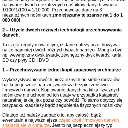
na awarie dwóch niezależnych nośników danych wynosi
1/100*1/100 = 1/10 000. Przechowując dane na 3
niezależnych nośnikach
zmniejszamy te szanse na 1 do 1
000 000!
2 – Użycie dwóch różnych technologii przechowywania
danych.
Ta część reguły mówi o tym, iż dane należy przechowywać
na co najmniej dwóch różnych typach pamięci. Mogą to być
np. wewnętrzny dysk twardy, zewnętrzny dysk twardy, karta
SD czy płyty CD i DVD
1 – Przechowywanie jednej kopii zapasowej w chmurze
Wykorzystywanie dwóch niezależnych od siebie rodzajów
backupu jeszcze bardziej zwiększa bezpieczeństwo
firmowych danych. Kopiowanie danych na kilka fizycznych
nośników nie uchroni od ich utraty w przypadku katastrofy
naturalnej takiej jak pożar czy powódź. To samo dotyczy się
przypadku kradzieży bądź zagubienia fizycznych nośników.
Dlatego też należy zadbać o to, aby całość, bądź
ewentualnie najważniejsza
część kopii firmowych danych
znalazła się w chmurze
. Jest to najbezpieczniejszy typ