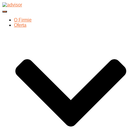
Przełącz Nawigację
O Firmie
Oferta