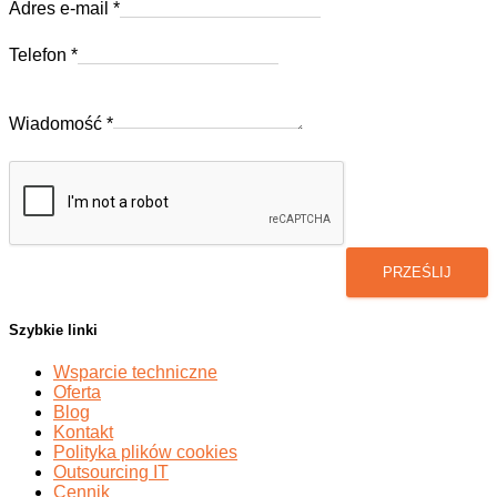
Adres e-mail
*
Telefon
*
Temat
e-
Wiadomość
*
mail
Adres
PRZEŚLIJ
Szybkie linki
Wsparcie techniczne
Oferta
Blog
Kontakt
Polityka plików cookies
Outsourcing IT
Cennik