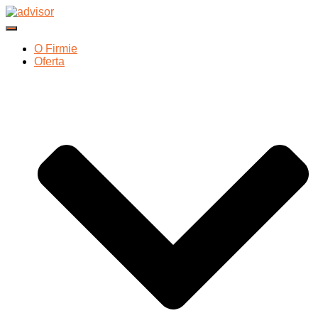
Przełącz Nawigację
O Firmie
Oferta